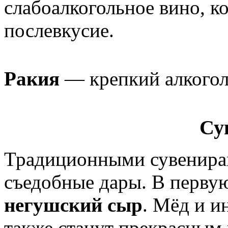
слабоалкогольное вино, к
послевкусие.
Ракия
— крепкий алкоголь
Су
Традиционными сувенира
съедобные дары. В перву
негушский сыр
. Мёд и и
также станут прекрасным