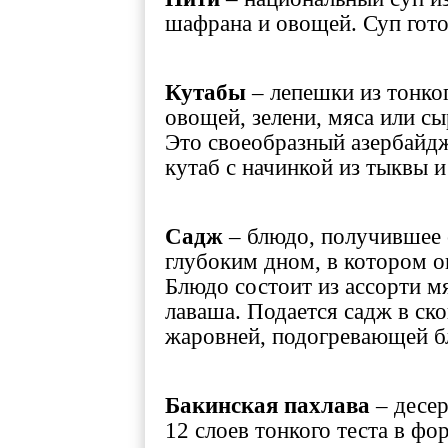
шафрана и овощей. Суп гото
Кутабы
– лепешки из тонког
овощей, зелени, мяса или с
Это своеобразный азербайдж
кутаб с начинкой из тыквы и
Садж
– блюдо, получившее с
глубоким дном, в котором о
Блюдо состоит из ассорти мя
лаваша. Подается садж в ско
жаровней, подогревающей б
Бакинская пахлава
– десер
12 слоев тонкого теста в ф