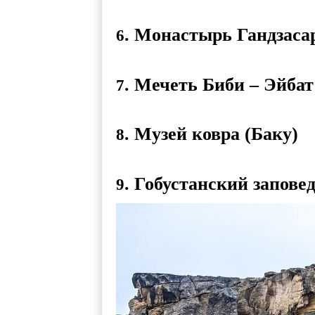
. Монастырь Гандзаса
6
. Мечеть Биби – Эйбат
7
. Музей ковра (Баку)
8
. Гобустанский запове
9